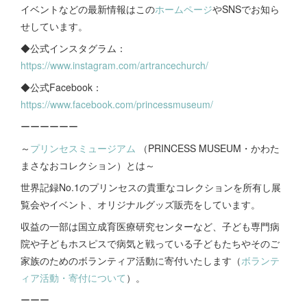
イベントなどの最新情報はこの
ホームページ
やSNSでお知ら
せしています。
◆公式インスタグラム：
https://www.instagram.com/artrancechurch/
◆公式Facebook：
https://www.facebook.com/princessmuseum/
ーーーーーー
～
プリンセスミュージアム
（PRINCESS MUSEUM・かわた
まさなおコレクション）とは～
世界記録No.1のプリンセスの貴重なコレクションを所有し展
覧会やイベント、オリジナルグッズ販売をしています。
収益の一部は国立成育医療研究センターなど、子ども専門病
院や子どもホスピスで病気と戦っている子どもたちやそのご
家族のためのボランティア活動に寄付いたします（
ボランテ
ィア活動・寄付について
）。
ーーー