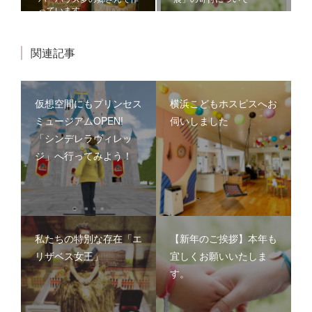
っています
関連記事
仮想空間にもプリンセス
横浜こどもホスピスへお
ミュージアムOPEN!
伺いしました
「シンデレラヴィレッ
ジ」へ行ってみよう！
私たちの特別な存在「エ
【新年のご挨拶】本年も
リザベス女王」
宜しくお願いいたしま
す。