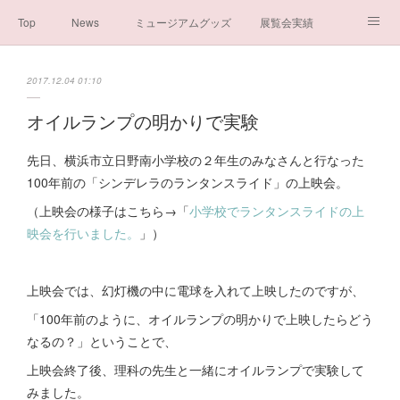
Top
News
ミュージアムグッズ
展覧会実績
イベント実績
メディア掲載情報
About us
2017.12.04 01:10
シンデレラの謎と秘密
ブログ
ボランティア活動・寄付など
オイルランプの明かりで実験
お問い合わせ
一般社団法人シンデレラ芸術文化振興会
先日、横浜市立日野南小学校の２年生のみなさんと行なった
100年前の「シンデレラのランタンスライド」の上映会。
（上映会の様子はこちら→「
小学校でランタンスライドの上
映会を行いました。
」）
上映会では、幻灯機の中に電球を入れて上映したのですが、
「100年前のように、オイルランプの明かりで上映したらどう
なるの？」ということで、
上映会終了後、理科の先生と一緒にオイルランプで実験して
みました。