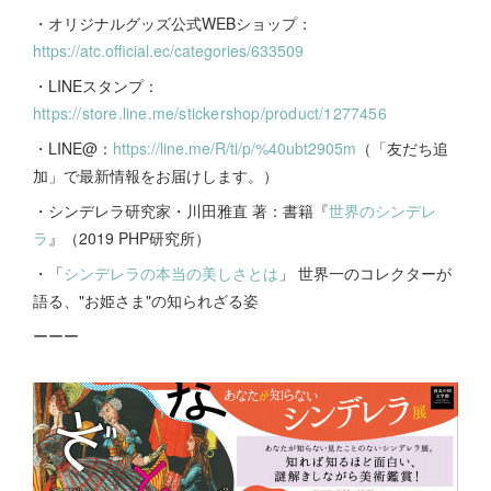
・オリジナルグッズ公式WEBショップ：
https://atc.official.ec/categories/633509
・LINEスタンプ：
https://store.line.me/stickershop/product/1277456
・LINE@：
https://line.me/R/ti/p/%40ubt2905m
（「友だち追
加」で最新情報をお届けします。）
・シンデレラ研究家・川田雅直 著：書籍『
世界のシンデレ
ラ
』（2019 PHP研究所）
・「
シンデレラの本当の美しさとは
」 世界一のコレクターが
語る、"お姫さま"の知られざる姿
ーーー