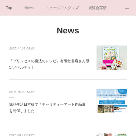
Top
News
ミュージアムグッズ
展覧会実績
イベント実績
メディア掲載情報
About us
News
シンデレラの謎と秘密
ブログ
ボランティア活動・寄付など
2025.11.03 09:06
お問い合わせ
一般社団法人シンデレラ芸術文化振興会
『プリンセスの魔法のレシピ』有隣堂書店さん限
定ノベルティ！
2025.10.20 13:00
誠品生活日本橋で「チャリティーアート作品展」
を開催しました
2025.09.17 09:25