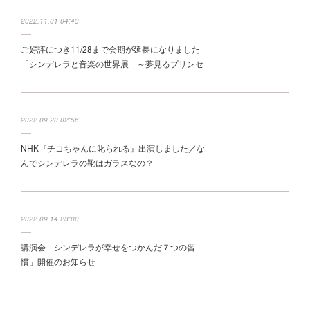
2022.11.01 04:43
ご好評につき11/28まで会期が延長になりました
「シンデレラと音楽の世界展 ～夢見るプリンセ
スの物語～」
2022.09.20 02:56
NHK『チコちゃんに叱られる』出演しました／な
んでシンデレラの靴はガラスなの？
2022.09.14 23:00
講演会「シンデレラが幸せをつかんだ７つの習
慣」開催のお知らせ