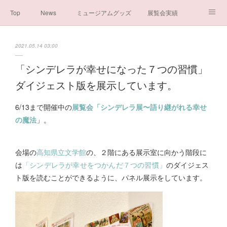
Top
News
ミュージアムグッズ
展覧会実績
イベント実績
メディア掲載情報
About us
2021.05.14 03:00
シンデレラの謎と秘密
ブログ
ボランティア活動・寄付など
「シンデレラが幸せになった７つの習慣」
ダイジェスト版を展示しています。
お問い合わせ
一般社団法人シンデレラ芸術文化振興会
6/13まで開催中の
展覧会「シンデレラ展〜語り継がれる幸せ
の魔法
」。
会場の
高知県立文学館
の、２階にある展示室に向かう階段に
は
「シンデレラが幸せをつかんだ７つの習慣」
のダイジェス
ト版を読むことができるように、パネル展示をしています。