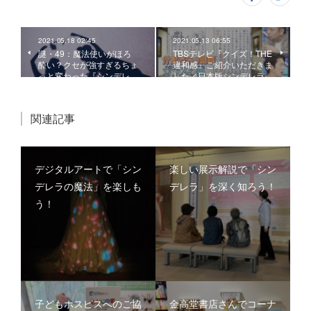
2021.05.18 02:45
2021.05.13 06:55
謎・49：魔法使いがほろ
TBSテレビ『クイズ！THE
酔い？クセが強すぎるちょ
違和感』ご紹介いただきま
っと変わった『シンデレ…
した／日本版シンデレラ
関連記事
デジタルアートで「シン
楽しい展示解説で「シン
デレラの魔法」を楽しも
デレラ」を深く知ろう！
う！
子どもホスピスへのご協
金高堂書店さんでコーナ