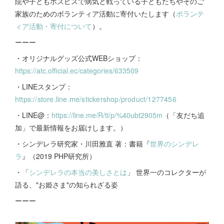
院や子どもホスピスで病気と戦っている子どもたちやそのご
家族のためのボランティア活動に寄付いたします（
ボランテ
ィア活動・寄付について
）。
ーーー
・オリジナルグッズ公式WEBショップ：
https://atc.official.ec/categories/633509
・LINEスタンプ：
https://store.line.me/stickershop/product/1277456
・LINE@：
https://line.me/R/ti/p/%40ubt2905m
（「友だち追
加」で最新情報をお届けします。）
・シンデレラ研究家・川田雅直 著：書籍『
世界のシンデレ
ラ
』（2019 PHP研究所）
・「
シンデレラの本当の美しさとは
」 世界一のコレクターが
語る、"お姫さま"の知られざる姿
ーーー