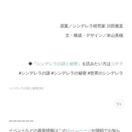
原案／シンデレラ研究家 川田雅直
文・構成・デザイン／米山美穂
◆「
シンデレラの謎と秘密
」を読みたい方は
コチラ
#シンデレラの謎 #シンデレラの秘密 #世界のシンデレラ
シンデレラの謎と秘密
(
39
)
ーーーーーー
イベントなどの最新情報はこの
ホームページ
やSNSでお知ら