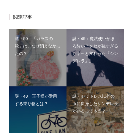
関連記事
謎・50：「ガラスの
謎・49：魔法使いがほ
靴」は、なぜ消えなかっ
ろ酔い？クセが強すぎる
たの？
ちょっと変わった『シン
デレラ』。
謎・48：王子様が愛用
謎・47：ドレス以外の
する乗り物とは？
服に変身したシンデレラ
がいるって本当？