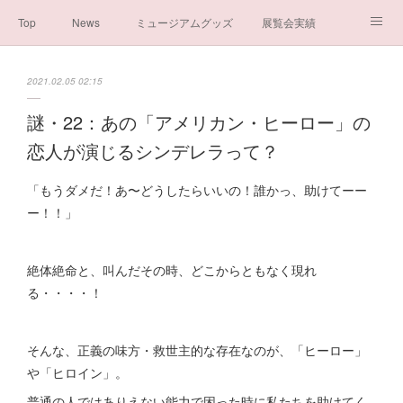
Top
News
ミュージアムグッズ
展覧会実績
イベント実績
メディア掲載情報
About us
2021.02.05 02:15
シンデレラの謎と秘密
ブログ
ボランティア活動・寄付など
謎・22：あの「アメリカン・ヒーロー」の
恋人が演じるシンデレラって？
お問い合わせ
一般社団法人シンデレラ芸術文化振興会
「もうダメだ！あ〜どうしたらいいの！誰かっ、助けてーー
ー！！」
絶体絶命と、叫んだその時、どこからともなく現れ
る・・・・！
そんな、正義の味方・救世主的な存在なのが、「ヒーロー」
や「ヒロイン」。
普通の人ではありえない能力で困った時に私たちを助けてく