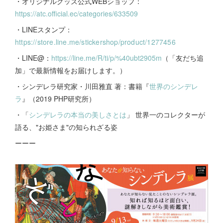
・オリジナルグッズ公式WEBショップ：
https://atc.official.ec/categories/633509
・LINEスタンプ：
https://store.line.me/stickershop/product/1277456
・LINE@：
https://line.me/R/ti/p/%40ubt2905m
（「友だち追
加」で最新情報をお届けします。）
・シンデレラ研究家・川田雅直 著：書籍『
世界のシンデレ
ラ
』（2019 PHP研究所）
・「
シンデレラの本当の美しさとは
」 世界一のコレクターが
語る、"お姫さま"の知られざる姿
ーーー