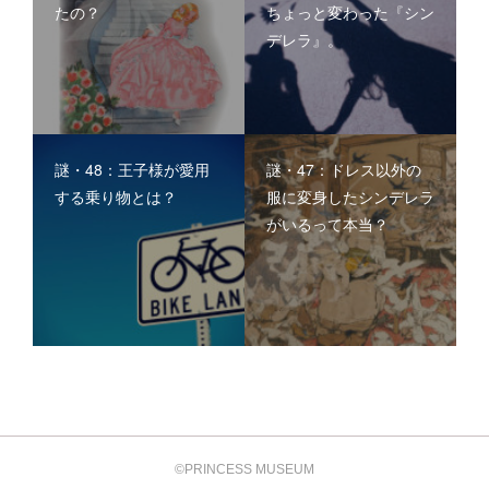
たの？
ちょっと変わった『シン
デレラ』。
謎・48：王子様が愛用
謎・47：ドレス以外の
する乗り物とは？
服に変身したシンデレラ
がいるって本当？
©PRINCESS MUSEUM