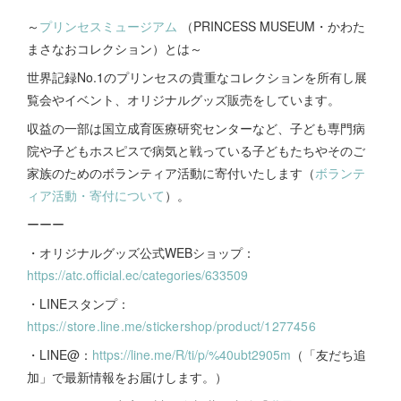
～
プリンセスミュージアム
（PRINCESS MUSEUM・かわた
まさなおコレクション）とは～
世界記録No.1のプリンセスの貴重なコレクションを所有し展
覧会やイベント、オリジナルグッズ販売をしています。
収益の一部は国立成育医療研究センターなど、子ども専門病
院や子どもホスピスで病気と戦っている子どもたちやそのご
家族のためのボランティア活動に寄付いたします（
ボランテ
ィア活動・寄付について
）。
ーーー
・オリジナルグッズ公式WEBショップ：
https://atc.official.ec/categories/633509
・LINEスタンプ：
https://store.line.me/stickershop/product/1277456
・LINE@：
https://line.me/R/ti/p/%40ubt2905m
（「友だち追
加」で最新情報をお届けします。）