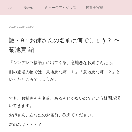
Top
News
ミュージアムグッズ
展覧会実績
イベント実績
メディア掲載情報
About us
2020.12.28 03:03
シンデレラの謎と秘密
ブログ
ボランティア活動・寄付など
謎・9：お姉さんの名前は何でしょう？ 〜
菊池寛 編
お問い合わせ
一般社団法人シンデレラ芸術文化振興会
『シンデレラ物語』に出てくる、意地悪なお姉さんたち。
劇の登場人物では「意地悪な姉・１」「意地悪な姉・２」と
いったところでしょうか。
でも、お姉さんも名前、あるんじゃないの？という疑問が湧
いてきます。
お姉さん、あなたのお名前、教えてください。
君の名は・・・？