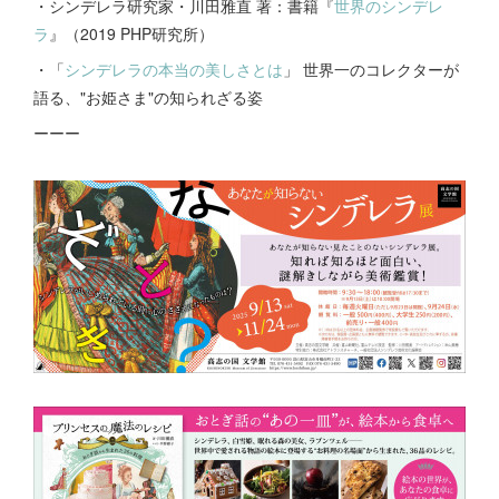
・シンデレラ研究家・川田雅直 著：書籍『
世界のシンデレ
ラ
』（2019 PHP研究所）
・「
シンデレラの本当の美しさとは
」 世界一のコレクターが
語る、"お姫さま"の知られざる姿
ーーー