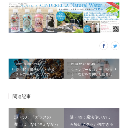
2020.12.30 03:04
2020.12.26 08:49
謎・10：魔法使い・カボ
シャンプー＆コンディショ
チャの馬車・ガラスの
ナーなどを寄付いたしまし
靴・・・全部出てこない…
た
関連記事
謎・50：「ガラスの
謎・49：魔法使いがほ
靴」は、なぜ消えなかっ
ろ酔い？クセが強すぎる