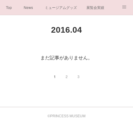
Top
News
ミュージアムグッズ
展覧会実績
イベント実績
メディア掲載情報
About us
2016
.
04
シンデレラの謎と秘密
ブログ
ボランティア活動・寄付など
お問い合わせ
一般社団法人シンデレラ芸術文化振興会
まだ記事がありません。
1
2
3
©PRINCESS MUSEUM