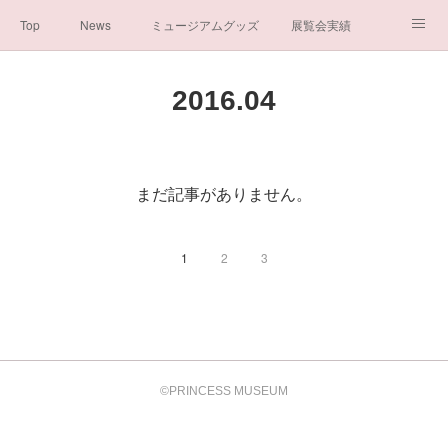
Top
News
ミュージアムグッズ
展覧会実績
イベント実績
メディア掲載情報
About us
2016
.
04
シンデレラの謎と秘密
ブログ
ボランティア活動・寄付など
お問い合わせ
一般社団法人シンデレラ芸術文化振興会
まだ記事がありません。
1
2
3
©PRINCESS MUSEUM