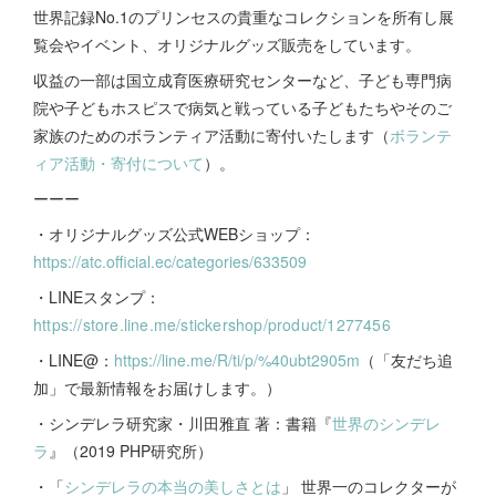
世界記録No.1のプリンセスの貴重なコレクションを所有し展
覧会やイベント、オリジナルグッズ販売をしています。
収益の一部は国立成育医療研究センターなど、子ども専門病
院や子どもホスピスで病気と戦っている子どもたちやそのご
家族のためのボランティア活動に寄付いたします（
ボランテ
ィア活動・寄付について
）。
ーーー
・オリジナルグッズ公式WEBショップ：
https://atc.official.ec/categories/633509
・LINEスタンプ：
https://store.line.me/stickershop/product/1277456
・LINE@：
https://line.me/R/ti/p/%40ubt2905m
（「友だち追
加」で最新情報をお届けします。）
・シンデレラ研究家・川田雅直 著：書籍『
世界のシンデレ
ラ
』（2019 PHP研究所）
・「
シンデレラの本当の美しさとは
」 世界一のコレクターが