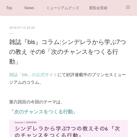
Top
News
ミュージアムグッズ
展覧会実績
イベント実績
メディア掲載情報
About us
2019.07.10 23:30
シンデレラの謎と秘密
ブログ
ボランティア活動・寄付など
雑誌『bis』コラム:シンデレラから学ぶ7つ
の教え その6「次のチャンスをつくる行
お問い合わせ
一般社団法人シンデレラ芸術文化振興会
動」
雑誌「bis」の公式サイト
にて好評連載中のプリンセスミュー
ジアムのコラム。
第六回目の今回のテーマは、
「次のチャンスをつくる行動」