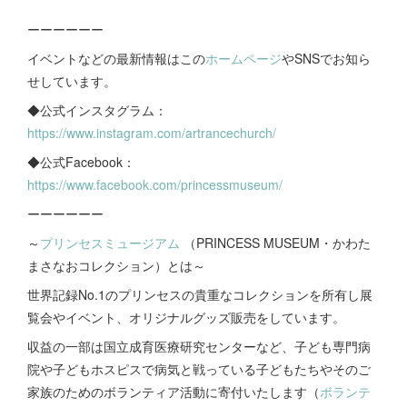
ーーーーーー
イベントなどの最新情報はこの
ホームページ
やSNSでお知ら
せしています。
◆公式インスタグラム：
https://www.instagram.com/artrancechurch/
◆公式Facebook：
https://www.facebook.com/princessmuseum/
ーーーーーー
～
プリンセスミュージアム
（PRINCESS MUSEUM・かわた
まさなおコレクション）とは～
世界記録No.1のプリンセスの貴重なコレクションを所有し展
覧会やイベント、オリジナルグッズ販売をしています。
収益の一部は国立成育医療研究センターなど、子ども専門病
院や子どもホスピスで病気と戦っている子どもたちやそのご
家族のためのボランティア活動に寄付いたします（
ボランテ