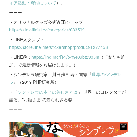
ィア活動・寄付について
）。
ーーー
・オリジナルグッズ公式WEBショップ：
https://atc.official.ec/categories/633509
・LINEスタンプ：
https://store.line.me/stickershop/product/1277456
・LINE@：
https://line.me/R/ti/p/%40ubt2905m
（「友だち追
加」で最新情報をお届けします。）
・シンデレラ研究家・川田雅直 著：書籍『
世界のシンデレ
ラ
』（2019 PHP研究所）
・「
シンデレラの本当の美しさとは
」 世界一のコレクターが
語る、"お姫さま"の知られざる姿
ーーー