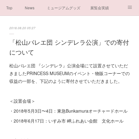
Top
News
ミュージアムグッズ
展覧会実績
イベント実績
メディア掲載情報
About us
2018.08.20 05:27
シンデレラの謎と秘密
ブログ
ボランティア活動・寄付など
「松山バレエ団 シンデレラ公演」での寄付
について
お問い合わせ
一般社団法人シンデレラ芸術文化振興会
松山バレエ団 『シンデレラ』公演会場にて設置させていただ
きましたPRINCESS MUSEUMのイベント・物販コーナーでの
収益の一部を、下記のように寄付させていただきました。
＜設置会場＞
・2018年5月3日〜4日：東急Bunkamuraオーチャードホール
・2018年6月17日：いすみ市 岬ふれあい会館 文化ホール