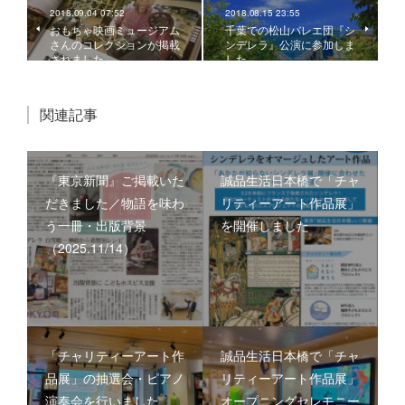
2018.09.04 07:52
2018.08.15 23:55
おもちゃ映画ミュージアム
千葉での松山バレエ団『シ
さんのコレクションが掲載
ンデレラ』公演に参加しま
されました。
した。
関連記事
『東京新聞』ご掲載いた
誠品生活日本橋で「チャ
だきました／物語を味わ
リティーアート作品展」
う一冊・出版背景
を開催しました
（2025.11/14）
「チャリティーアート作
誠品生活日本橋で「チャ
品展」の抽選会・ピアノ
リティーアート作品展」
演奏会を行いました
オープニングセレモニー