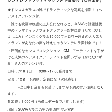
シンデレラドラマティックフォト撮影会（女性限定）
★ドレス＆ガラスの靴でドラマティックな写真を撮影！（ヘ
アメイクアレンジ付）
・誰でも映画や物語の主人公になれると、今SNSで話題沸騰
中のドラマティックフォトグラファー舘林佳史（たてばやし
よしふみ）インスタグラム15,000フォロワー超えの大人気カ
メラマンがあなたの夢を叶えちゃうシンデレラ撮影会です！
・圧倒的なセンスでコレクション、CM、アーティストを手が
ける人気のヘアメイクアーティスト金田いずみ（かねだいず
み）さんのアレンジ付。
日時：7/16（日） 9:00〜17:00受付まで
定員：12名（予約制、定員になり次第締切）
※当日申し込みもお受けしますが予約の方が優先となり
ます。
参加費：3,000円（画像はデータでお渡しします）
場所：SUWAガラスの里の美術館 展示室内