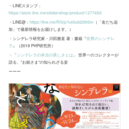
・LINEスタンプ：
https://store.line.me/stickershop/product/1277456
・LINE@：
https://line.me/R/ti/p/%40ubt2905m
（「友だち追
加」で最新情報をお届けします。）
・シンデレラ研究家・川田雅直 著：書籍『
世界のシンデレ
ラ
』（2019 PHP研究所）
・「
シンデレラの本当の美しさとは
」 世界一のコレクターが
語る、"お姫さま"の知られざる姿
ーーー