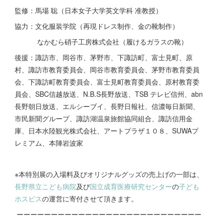
監修：馬場 聡（日本女子大学英文学科 准教授）
協力：文化服装学院（再現ドレス制作、金の靴制作）
なかむら硝子工房株式会社（履けるガラスの靴）
後援：諏訪市、岡谷市、茅野市、下諏訪町、富士見町、原
村、諏訪市教育委員会、岡谷市教育委員会、茅野市教育委員
会、下諏訪町教育委員会、富士見町教育委員会、原村教育委
員会、SBC信越放送、N.B.S長野放送、TSB テレビ信州、abn
長野朝日放送、エルシーブイ、長野日報社、信濃毎日新聞、
市民新聞グループ、諏訪湖温泉旅館協同組合、諏訪信用金
庫、日本水陸観光株式会社、アートプラザ１０８、SUWAプ
レミアム、本陣岩波家
※本特別展の入場料及びオリジナルグッズの売上げの一部は、
長野県立こども病院
及び
国立成育医療研究センター
の
子ども
ホスピス
の運営に寄付させて頂きます。
ーーーーーーーーーーーーーーーーーーーーーーーーーーー