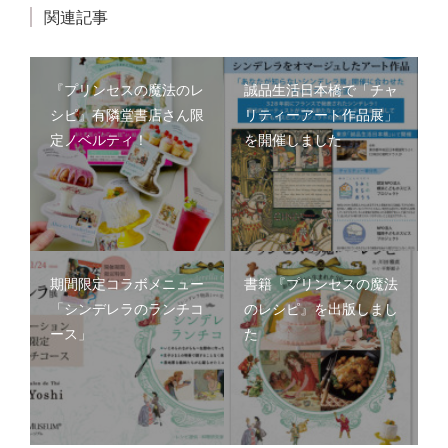
関連記事
『プリンセスの魔法のレ
誠品生活日本橋で「チャ
シピ』有隣堂書店さん限
リティーアート作品展」
定ノベルティ！
を開催しました
期間限定コラボメニュー
書籍『プリンセスの魔法
「シンデレラのランチコ
のレシピ』を出版しまし
ース」
た