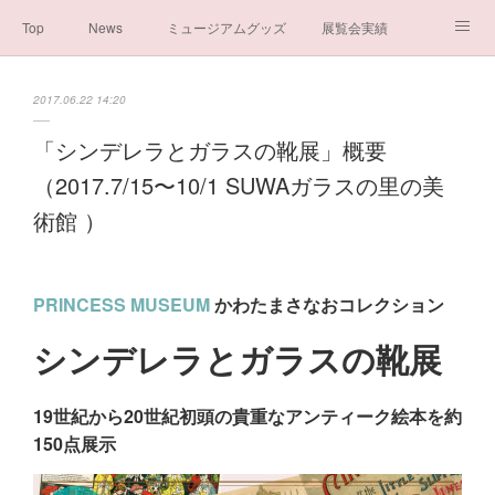
Top
News
ミュージアムグッズ
展覧会実績
イベント実績
メディア掲載情報
About us
2017.06.22 14:20
シンデレラの謎と秘密
ブログ
ボランティア活動・寄付など
「シンデレラとガラスの靴展」概要
（2017.7/15〜10/1 SUWAガラスの里の美
お問い合わせ
一般社団法人シンデレラ芸術文化振興会
術館 ）
PRINCESS MUSEUM
かわたまさなおコレクション
シンデレラとガラスの靴展
19世紀から20世紀初頭の貴重なアンティーク絵本を約
150点展示