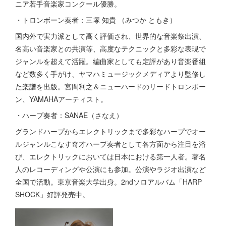
ニア若手音楽家コンクール優勝。
・トロンボーン奏者：三塚 知貴 （みつか ともき）
国内外で実力派として高く評価され、世界的な音楽祭出演、
名高い音楽家との共演等、高度なテクニックと多彩な表現で
ジャンルを超えて活躍。編曲家としても定評があり音楽番組
など数多く手がけ、ヤマハミュージックメディアより監修し
た楽譜を出版。宮間利之＆ニューハードのリードトロンボー
ン、YAMAHAアーティスト。
・ハープ奏者：SANAE（さなえ）
グランドハープからエレクトリックまで多彩なハープでオー
ルジャンルこなす奇才ハープ奏者として各方面から注目を浴
び、エレクトリックにおいては日本における第一人者。著名
人のレコーディングや公演にも参加。公演やラジオ出演など
全国で活動。東京音楽大学出身。2ndソロアルバム「HARP
SHOCK」好評発売中。