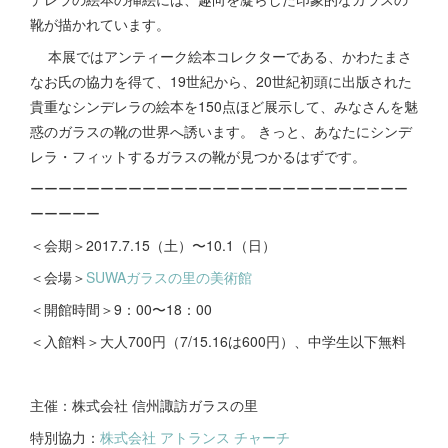
靴が描かれています。
本展ではアンティーク絵本コレクターである、かわたまさ
なお氏の協力を得て、19世紀から、20世紀初頭に出版された
貴重なシンデレラの絵本を150点ほど展示して、みなさんを魅
惑のガラスの靴の世界へ誘います。 きっと、あなたにシンデ
レラ・フィットするガラスの靴が見つかるはずです。
ーーーーーーーーーーーーーーーーーーーーーーーーーーー
ーーーーー
＜会期＞2017.7.15（土）〜10.1（日）
＜会場＞
SUWAガラスの里の美術館
＜開館時間＞9：00〜18：00
＜入館料＞大人700円（7/15.16は600円）、中学生以下無料
主催：株式会社 信州諏訪ガラスの里
特別協力：
株式会社 アトランス チャーチ