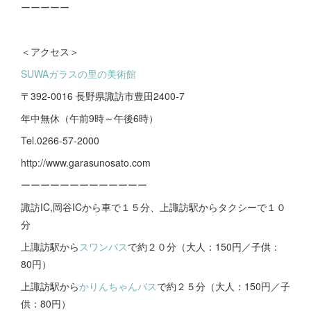
ーーーーー
＜アクセス＞
SUWAガラスの里の美術館
〒392-0016 長野県諏訪市豊田2400-7
年中無休（午前9時～午後6時）
Tel.0266-57-2000
http://www.garasunosato.com
ーーーーーーーーーーーーー
諏訪IC,岡谷ICから車で１５分、上諏訪駅からタクシーで１０
分
上諏訪駅から
スワンバス
で約２０分（大人：150円／子供：
80円）
上諏訪駅から
かりんちゃんバス
で約２５分（大人：150円／子
供：80円）