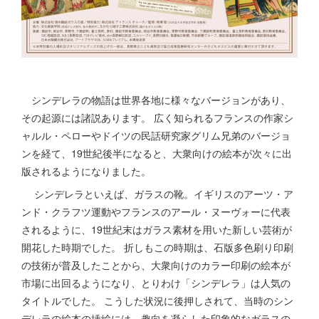
シンデレラの物語は世界各地に様々なバージョンがあり、
その起源には諸説あります。 広く知られるフランスの作家シ
ャルル・ペローやドイツの民話研究家グリム兄弟のバージョ
ンを経て、19世紀後半になると、大衆向けの絵本が次々に出
版されるようになりました。
シンデレラといえば、ガラスの靴。イギリスのアーツ・ア
ンド・クラフツ運動やフランスのアール・ヌーヴォーに代表
されるように、19世紀末はガラス素材を用いた新しい芸術が
開花した時期でした。 折しもこの時期は、石版多色刷り印刷
の技術が普及したことから、大衆向けのカラー印刷の絵本が
市場に出回るようになり、とりわけ「シンデレラ」は人気の
タイトルでした。 こうした状況に後押しされて、当時のシン
デレラの絵本の挿絵には、趣向を凝らした印象的なガラスの