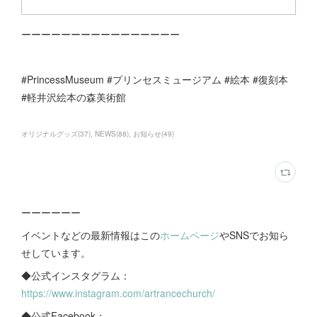
ーーーーーーーーーーーーーーーー
#PrincessMuseum #プリンセスミュージアム #絵本 #復刻本
#軽井沢絵本の森美術館
オリジナルグッズ
(
37
)
NEWS
(
88
)
お知らせ
(
49
)
ーーーーーー
イベントなどの最新情報はこの
ホームページ
やSNSでお知ら
せしています。
◆公式インスタグラム：
https://www.instagram.com/artrancechurch/
◆公式Facebook：