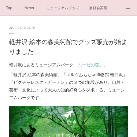
Top
News
ミュージアムグッズ
展覧会実績
イベント実績
メディア掲載情報
About us
2017.04.19 05:15
シンデレラの謎と秘密
ブログ
ボランティア活動・寄付など
軽井沢 絵本の森美術館でグッズ販売が始ま
りました
お問い合わせ
一般社団法人シンデレラ芸術文化振興会
軽井沢にあるミュージアムパーク「
ムーゼの森
」。
「軽井沢 絵本の森美術館」「エルツおもちゃ博物館 軽井沢」
「ピクチャレスク・ガーデン」の３つの施設があり、自然・
芸術・文化によって大人の知的好奇心を探求する、ミュージ
アムパークです。