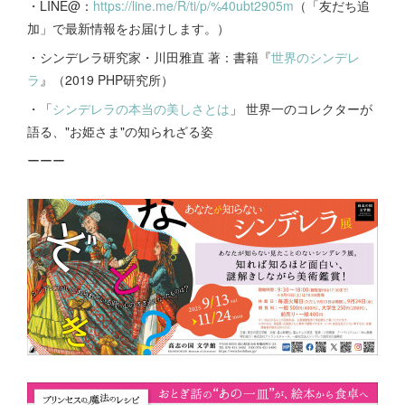
・LINE@：
https://line.me/R/ti/p/%40ubt2905m
（「友だち追
加」で最新情報をお届けします。）
・シンデレラ研究家・川田雅直 著：書籍『
世界のシンデレ
ラ
』（2019 PHP研究所）
・「
シンデレラの本当の美しさとは
」 世界一のコレクターが
語る、"お姫さま"の知られざる姿
ーーー