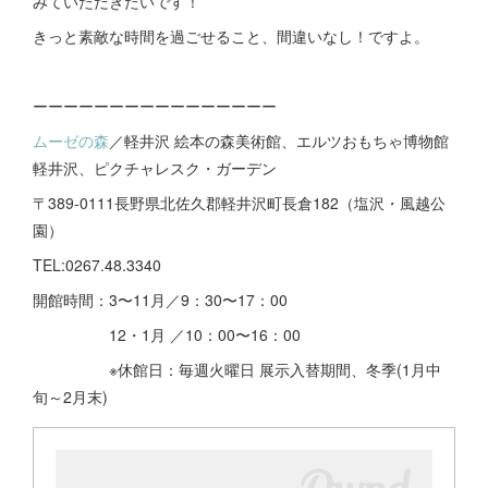
みていただきたいです！
きっと素敵な時間を過ごせること、間違いなし！ですよ。
ーーーーーーーーーーーーーーーー
ムーゼの森
／軽井沢 絵本の森美術館、エルツおもちゃ博物館
軽井沢、ピクチャレスク・ガーデン
〒389-0111長野県北佐久郡軽井沢町長倉182（塩沢・風越公
園）
TEL:0267.48.3340
開館時間：3〜11月／9：30〜17：00
12・1月 ／10：00〜16：00
※休館日：毎週火曜日 展示入替期間、冬季(1月中
旬～2月末)