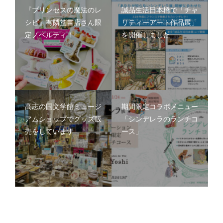
『プリンセスの魔法のレ
誠品生活日本橋で「チャ
シピ』有隣堂書店さん限
リティーアート作品展」
定ノベルティ！
を開催しました
高志の国文学館ミュージ
期間限定コラボメニュー
アムショップでグッズ販
「シンデレラのランチコ
売をしています
ース」