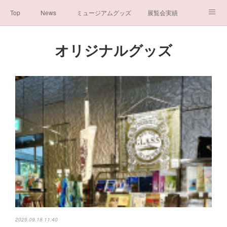
Top
News
ミュージアムグッズ
展覧会実績
イベント実績
メディア掲載情報
About us
オリジナルグッズ
シンデレラの謎と秘密
ブログ
ボランティア活動・寄付など
お問い合わせ
一般社団法人シンデレラ芸術文化振興会
2025.09.18 11:40