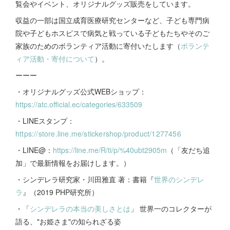
覧会やイベント、オリジナルグッズ販売をしています。
収益の一部は国立成育医療研究センターなど、子ども専門病
院や子どもホスピスで病気と戦っている子どもたちやそのご
家族のためのボランティア活動に寄付いたします（
ボランテ
ィア活動・寄付について
）。
ーーー
・オリジナルグッズ公式WEBショップ：
https://atc.official.ec/categories/633509
・LINEスタンプ：
https://store.line.me/stickershop/product/1277456
・LINE@：
https://line.me/R/ti/p/%40ubt2905m
（「友だち追
加」で最新情報をお届けします。）
・シンデレラ研究家・川田雅直 著：書籍『
世界のシンデレ
ラ
』（2019 PHP研究所）
・「
シンデレラの本当の美しさとは
」 世界一のコレクターが
語る、"お姫さま"の知られざる姿