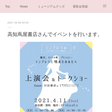
Top
News
ミュージアムグッズ
展覧会実績
イベント実績
メディア掲載情報
About us
2021.04.08 00:43
シンデレラの謎と秘密
ブログ
ボランティア活動・寄付など
高知蔦屋書店さんでイベントを行います。
お問い合わせ
一般社団法人シンデレラ芸術文化振興会