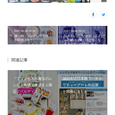
2021.04.09 02:45
2021.04.06 04:37
謎・46：シンデレラの得
日本テレビ『いざわ・ふく
意料理は何？
らの解けば解くほど賢くな
るクイズ』ご紹介いただ…
関連記事
『プリンセスの魔法のレ
誠品生活日本橋で「チャ
シピ』有隣堂書店さん限
リティーアート作品展」
定ノベルティ！
を開催しました