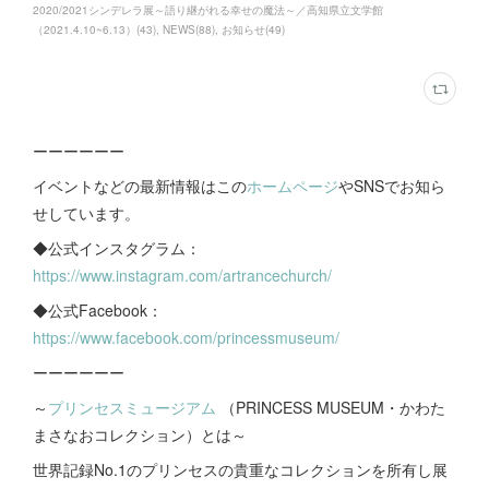
2020/2021シンデレラ展～語り継がれる幸せの魔法～／高知県立文学館
（2021.4.10~6.13）
(
43
)
NEWS
(
88
)
お知らせ
(
49
)
ーーーーーー
イベントなどの最新情報はこの
ホームページ
やSNSでお知ら
せしています。
◆公式インスタグラム：
https://www.instagram.com/artrancechurch/
◆公式Facebook：
https://www.facebook.com/princessmuseum/
ーーーーーー
～
プリンセスミュージアム
（PRINCESS MUSEUM・かわた
まさなおコレクション）とは～
世界記録No.1のプリンセスの貴重なコレクションを所有し展