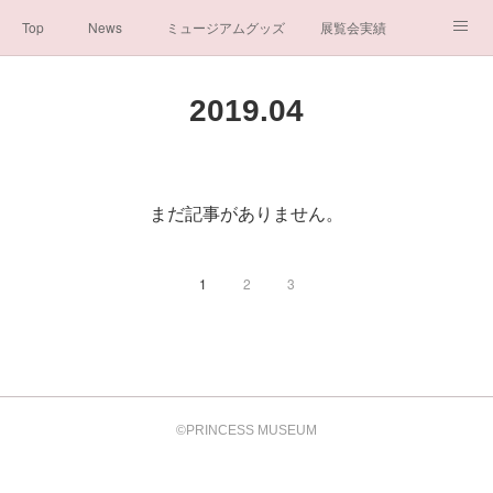
Top
News
ミュージアムグッズ
展覧会実績
イベント実績
メディア掲載情報
About us
2019
.
04
シンデレラの謎と秘密
ブログ
ボランティア活動・寄付など
お問い合わせ
一般社団法人シンデレラ芸術文化振興会
まだ記事がありません。
1
2
3
©PRINCESS MUSEUM