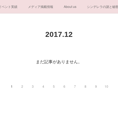
イベント実績
メディア掲載情報
About us
シンデレラの謎と秘
一般社団法人シンデレラ芸術文化振興会
2017
.
12
まだ記事がありません。
1
2
3
4
5
6
7
8
9
10