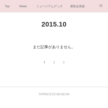
Top
News
ミュージアムグッズ
展覧会実績
イベント実績
メディア掲載情報
About us
2015
.
10
シンデレラの謎と秘密
ブログ
ボランティア活動・寄付など
お問い合わせ
一般社団法人シンデレラ芸術文化振興会
まだ記事がありません。
1
2
3
©PRINCESS MUSEUM