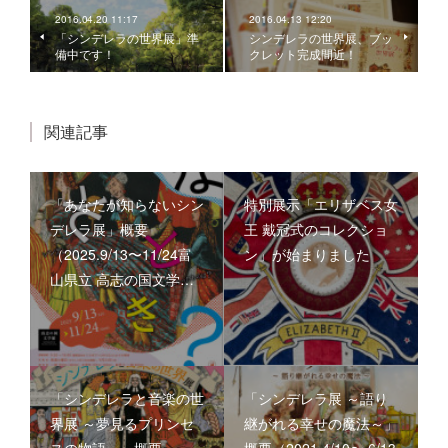
2016.04.20 11:17
2016.04.13 12:20
「シンデレラの世界展」準
シンデレラの世界展、ブッ
備中です！
クレット完成間近！
関連記事
「あなたが知らないシン
特別展示「エリザベス女
デレラ展」概要
王 戴冠式のコレクショ
（2025.9/13〜11/24富
ン」が始まりました
山県立 高志の国文学…
「シンデレラと音楽の世
「シンデレラ展 ～語り
界展 ～夢見るプリンセ
継がれる幸せの魔法～」