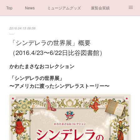
Top
News
ミュージアムグッズ
展覧会実績
イベント実績
メディア掲載情報
About us
2016.04.15 06:56
シンデレラの謎と秘密
ブログ
ボランティア活動・寄付など
「シンデレラの世界展」概要
（2016.4/23〜6/22日比谷図書館）
お問い合わせ
一般社団法人シンデレラ芸術文化振興会
かわたまさなおコレクション
「シンデレラの世界展」
〜アメリカに渡ったシンデレラストーリー〜