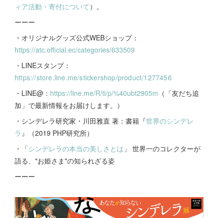
ィア活動・寄付について
）。
ーーー
・オリジナルグッズ公式WEBショップ：
https://atc.official.ec/categories/633509
・LINEスタンプ：
https://store.line.me/stickershop/product/1277456
・LINE@：
https://line.me/R/ti/p/%40ubt2905m
（「友だち追
加」で最新情報をお届けします。）
・シンデレラ研究家・川田雅直 著：書籍『
世界のシンデレ
ラ
』（2019 PHP研究所）
・「
シンデレラの本当の美しさとは
」 世界一のコレクターが
語る、"お姫さま"の知られざる姿
ーーー