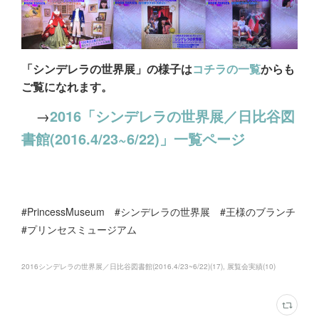
「シンデレラの世界展」の様子は
コチラの一覧
からも
ご覧になれます。
→
2016「シンデレラの世界展／日比谷図
書館(2016.4/23~6/22)」一覧ページ
#PrincessMuseum #シンデレラの世界展 #王様のブランチ
#プリンセスミュージアム
2016シンデレラの世界展／日比谷図書館(2016.4/23~6/22)
(
17
)
展覧会実績
(
10
)