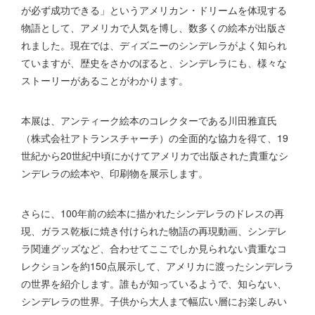
が必ず成功できる」というアメリカン・ドリームを体現する
物語として、アメリカで人気を博し、数多くの絵本が出版さ
れました。現在では、ディズニーのシンデレラがよく知られ
ていますが、歴史をさかのぼると、シンデレラにも、様々な
ストーリーがあることがわかります。
本展は、アンティーク絵本のコレクターである川田雅直氏
（株式会社アトランスチャーチ）の全面的な協力を得て、19
世紀から20世紀中頃にかけてアメリカで出版された貴重なシ
ンデレラの絵本や、印刷物を展示します。
さらに、100年前の絵本に描かれたシンデレラのドレスの再
現、ガラス乾板に焼き付けられた物語の再現動画、シンデレ
ラ関連グッズなど、合わせてここでしか見られない貴重なコ
レクションを約150点展示して、アメリカに渡ったシンデレラ
の世界を紹介します。誰もが知っているようで、知らない、
シンデレラの世界。子供から大人まで幅広い層にお楽しみい