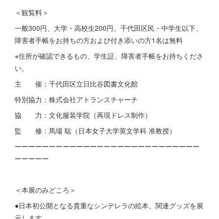
＜観覧料＞
一般300円、大学・高校生200円、千代田区民・中学生以下、
障害者手帳をお持ちの方および付き添いの方1名は無料
※住所が確認できるもの、学生証、障害者手帳をお持ちくださ
い。
主 催：千代田区立日比谷図書文化館
特別協力：株式会社アトランスチャーチ
協 力：文化服装学院（再現ドレス制作）
監 修：馬場 聡（日本女子大学英文学科 准教授）
ーーーーーーーーーーーーーーーーーーーーーーーーーーー
ーーーーー
＜本展のみどころ＞
●日本初公開となる貴重なシンデレラの絵本、関連グッズを展
示します。