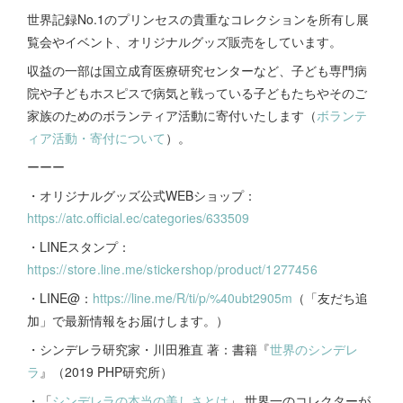
世界記録No.1のプリンセスの貴重なコレクションを所有し展
覧会やイベント、オリジナルグッズ販売をしています。
収益の一部は国立成育医療研究センターなど、子ども専門病
院や子どもホスピスで病気と戦っている子どもたちやそのご
家族のためのボランティア活動に寄付いたします（
ボランテ
ィア活動・寄付について
）。
ーーー
・オリジナルグッズ公式WEBショップ：
https://atc.official.ec/categories/633509
・LINEスタンプ：
https://store.line.me/stickershop/product/1277456
・LINE@：
https://line.me/R/ti/p/%40ubt2905m
（「友だち追
加」で最新情報をお届けします。）
・シンデレラ研究家・川田雅直 著：書籍『
世界のシンデレ
ラ
』（2019 PHP研究所）
・「
シンデレラの本当の美しさとは
」 世界一のコレクターが