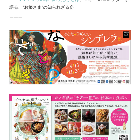
語る、"お姫さま"の知られざる姿
ーーー