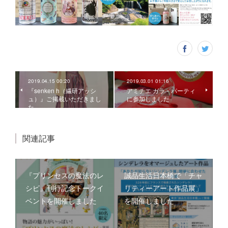
2019.04.15 00:20
2019.03.01 01:16
『senken h（繊研アッシ
アミチエ ガラ・パーティ
ュ）』ご掲載いただきまし
に参加しました
た
関連記事
『プリンセスの魔法のレ
誠品生活日本橋で「チャ
シピ』刊行記念トークイ
リティーアート作品展」
ベントを開催しました
を開催しました