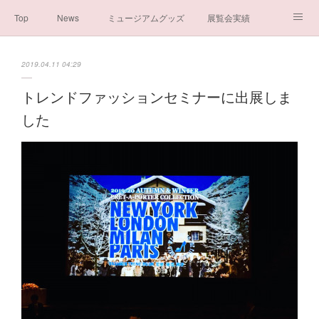
Top
News
ミュージアムグッズ
展覧会実績
イベント実績
メディア掲載情報
About us
2019.04.11 04:29
シンデレラの謎と秘密
ブログ
ボランティア活動・寄付など
トレンドファッションセミナーに出展しま
した
お問い合わせ
一般社団法人シンデレラ芸術文化振興会