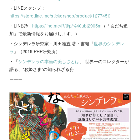
・LINEスタンプ：
https://store.line.me/stickershop/product/1277456
・LINE@：
https://line.me/R/ti/p/%40ubt2905m
（「友だち追
加」で最新情報をお届けします。）
・シンデレラ研究家・川田雅直 著：書籍『
世界のシンデレ
ラ
』（2019 PHP研究所）
・「
シンデレラの本当の美しさとは
」 世界一のコレクターが
語る、"お姫さま"の知られざる姿
ーーー