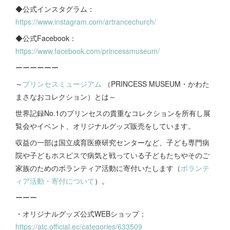
◆公式インスタグラム：
https://www.instagram.com/artrancechurch/
◆公式Facebook：
https://www.facebook.com/princessmuseum/
ーーーーーー
～
プリンセスミュージアム
（PRINCESS MUSEUM・かわた
まさなおコレクション）とは～
世界記録No.1のプリンセスの貴重なコレクションを所有し展
覧会やイベント、オリジナルグッズ販売をしています。
収益の一部は国立成育医療研究センターなど、子ども専門病
院や子どもホスピスで病気と戦っている子どもたちやそのご
家族のためのボランティア活動に寄付いたします（
ボランテ
ィア活動・寄付について
）。
ーーー
・オリジナルグッズ公式WEBショップ：
https://atc.official.ec/categories/633509