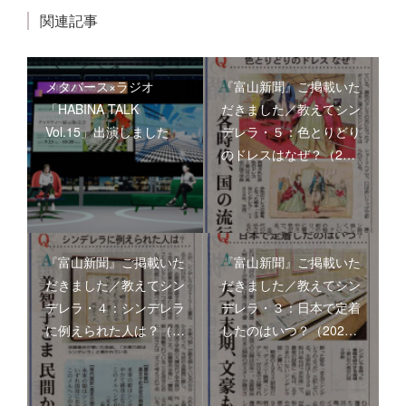
関連記事
メタバース×ラジオ
『富山新聞』ご掲載いた
「HABINA TALK
だきました／教えてシン
Vol.15」出演しました
デレラ・５：色とりどり
のドレスはなぜ？（2…
『富山新聞』ご掲載いた
『富山新聞』ご掲載いた
だきました／教えてシン
だきました／教えてシン
デレラ・４：シンデレラ
デレラ・３：日本で定着
に例えられた人は？（…
したのはいつ？（202…