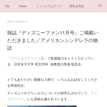
Top
News
ミュージアムグッズ
展覧会実績
イベント実績
メディア掲載情報
About us
2015.11.26 04:13
シンデレラの謎と秘密
ブログ
ボランティア活動・寄付など
雑誌『ディズニーファン11月号』ご掲載い
ただきました／アメリカンシンデレラの物
お問い合わせ
一般社団法人シンデレラ芸術文化振興会
語
「
プリンセスドリーム展
」で監修協力をしてくださってい
る、日本女子大学 英文学科 准教授の馬場 聡先生。
とてもあたたかい素敵な人柄で、いろんなお話をしてくださ
る馬場先生。
ディズニーやプリンセスについての研究もされていて、
ディ
ズニーファン
にも原稿を書かれています。