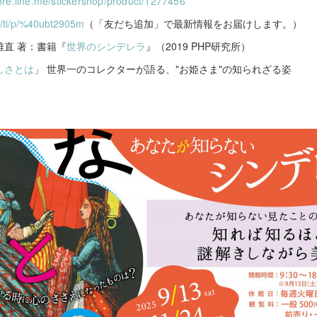
tore.line.me/stickershop/product/1277456
/R/ti/p/%40ubt2905m
（「友だち追加」で最新情報をお届けします。）
直 著：書籍『
世界のシンデレラ
』（2019 PHP研究所）
しさとは
」 世界一のコレクターが語る、"お姫さま"の知られざる姿