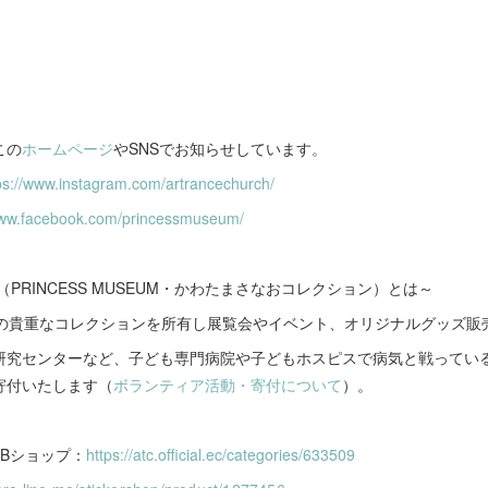
この
ホームページ
やSNSでお知らせしています。
ps://www.instagram.com/artrancechurch/
www.facebook.com/princessmuseum/
（PRINCESS MUSEUM・かわたまさなおコレクション）とは～
スの貴重なコレクションを所有し展覧会やイベント、オリジナルグッズ販
研究センターなど、子ども専門病院や子どもホスピスで病気と戦ってい
寄付いたします（
ボランティア活動・寄付について
）。
Bショップ：
https://atc.official.ec/categories/633509