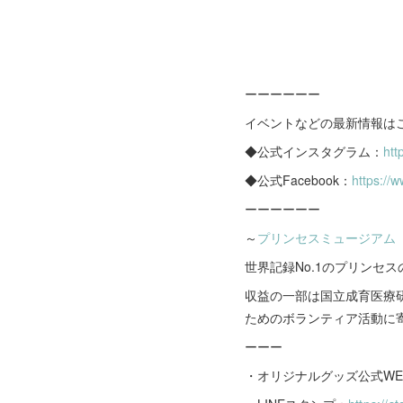
ーーーーーー
イベントなどの最新情報は
◆公式インスタグラム：
htt
◆公式Facebook：
https://
ーーーーーー
～
プリンセスミュージアム
世界記録No.1のプリンセ
収益の一部は国立成育医療
ためのボランティア活動に
ーーー
・オリジナルグッズ公式WE