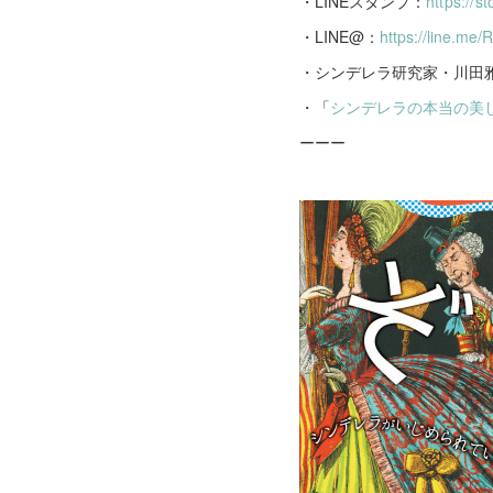
・LINEスタンプ：
https://s
・LINE@：
https://line.me
・シンデレラ研究家・川田雅
・「
シンデレラの本当の美
ーーー