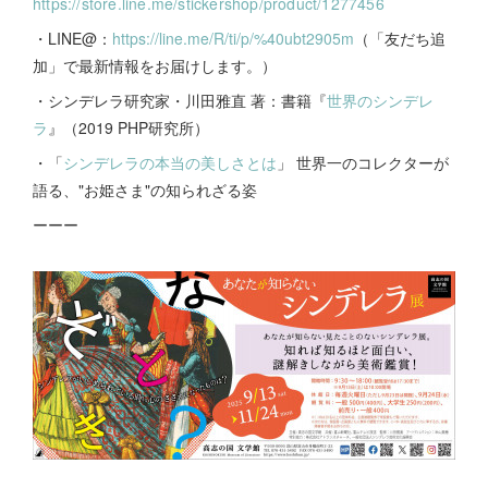
https://store.line.me/stickershop/product/1277456
・LINE@：
https://line.me/R/ti/p/%40ubt2905m
（「友だち追
加」で最新情報をお届けします。）
・シンデレラ研究家・川田雅直 著：書籍『
世界のシンデレ
ラ
』（2019 PHP研究所）
・「
シンデレラの本当の美しさとは
」 世界一のコレクターが
語る、"お姫さま"の知られざる姿
ーーー