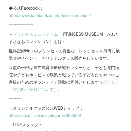
◆公式Facebook：
https://www.facebook.com/princessmuseum/
ーーーーーー
～
プリンセスミュージアム
（PRINCESS MUSEUM・かわた
まさなおコレクション）とは～
世界記録No.1のプリンセスの貴重なコレクションを所有し展
覧会やイベント、オリジナルグッズ販売をしています。
収益の一部は国立成育医療研究センターなど、子ども専門病
院や子どもホスピスで病気と戦っている子どもたちやそのご
家族のためのボランティア活動に寄付いたします（
ボランテ
ィア活動・寄付について
）。
ーーー
・オリジナルグッズ公式WEBショップ：
https://atc.official.ec/categories/633509
・LINEスタンプ：