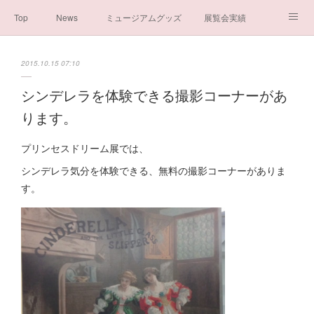
Top
News
ミュージアムグッズ
展覧会実績
イベント実績
メディア掲載情報
About us
2015.10.15 07:10
シンデレラの謎と秘密
ブログ
ボランティア活動・寄付など
シンデレラを体験できる撮影コーナーがあ
ります。
お問い合わせ
一般社団法人シンデレラ芸術文化振興会
プリンセスドリーム展では、
シンデレラ気分を体験できる、無料の撮影コーナーがありま
す。