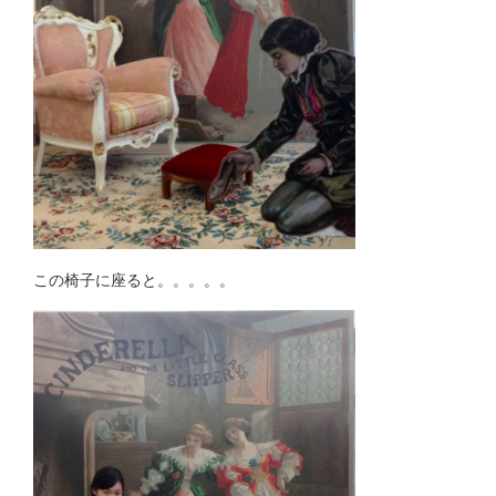
この椅子に座ると。。。。。