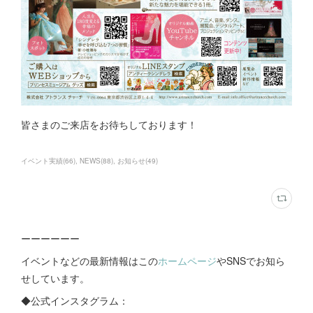
皆さまのご来店をお待ちしております！
イベント実績
(
66
)
NEWS
(
88
)
お知らせ
(
49
)
ーーーーーー
イベントなどの最新情報はこの
ホームページ
やSNSでお知ら
せしています。
◆公式インスタグラム：