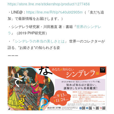
https://store.line.me/stickershop/product/1277456
・LINE@：
https://line.me/R/ti/p/%40ubt2905m
（「友だち追
加」で最新情報をお届けします。）
・シンデレラ研究家・川田雅直 著：書籍『
世界のシンデレ
ラ
』（2019 PHP研究所）
・「
シンデレラの本当の美しさとは
」 世界一のコレクターが
語る、"お姫さま"の知られざる姿
ーーー