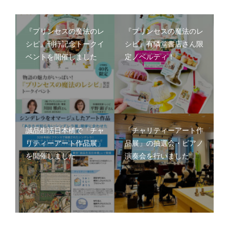
『プリンセスの魔法のレ
『プリンセスの魔法のレ
シピ』刊行記念トークイ
シピ』有隣堂書店さん限
ベントを開催しました
定ノベルティ！
誠品生活日本橋で「チャ
「チャリティーアート作
リティーアート作品展」
品展」の抽選会・ピアノ
を開催しました
演奏会を行いました