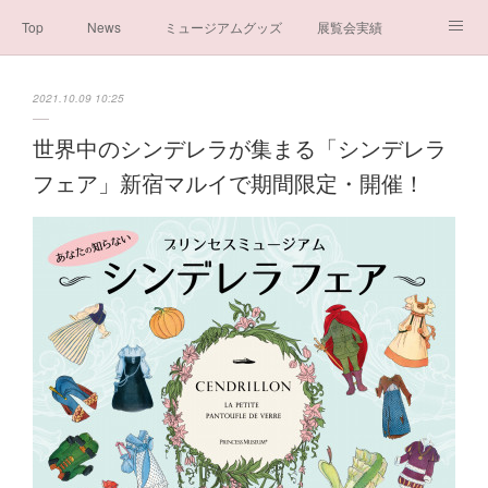
Top
News
ミュージアムグッズ
展覧会実績
イベント実績
メディア掲載情報
About us
2021.10.09 10:25
シンデレラの謎と秘密
ブログ
ボランティア活動・寄付など
世界中のシンデレラが集まる「シンデレラ
フェア」新宿マルイで期間限定・開催！
お問い合わせ
一般社団法人シンデレラ芸術文化振興会