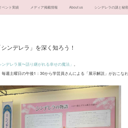
イベント実績
メディア掲載情報
About us
シンデレラの謎と秘
一般社団法人シンデレラ芸術文化振興会
「シンデレラ」を深く知ろう！
シンデレラ展〜語り継がれる幸せの魔法」
。
、毎週土曜日の午後1：30から学芸員さんによる「展示解説」がおこな