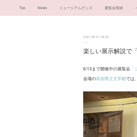
Top
News
ミュージアムグッズ
展覧会実績
2021.06.01 08:00
楽しい展示解説で
6/13まで開催中の展覧会
「
会場の
高知県立文学館
では