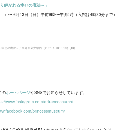
語り継がれる幸せの魔法～」
日（土）〜 6月13日（日）午前9時〜午後5時（入館は4時30分まで）
幸せの魔法～／高知県立文学館（2021.4.10~6.13）
(
43
)
この
ホームページ
やSNSでお知らせしています。
ps://www.instagram.com/artrancechurch/
www.facebook.com/princessmuseum/
（PRINCESS MUSEUM・かわたまさなおコレクション）とは～