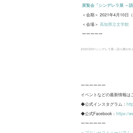
展覧会「シンデレラ展 ～
＜会期＞ 2021年4月10
＜会場＞
高知県立文学館
ーーーーー
2020/2021シンデレラ展～語り継がれる
ーーーーーー
イベントなどの最新情報は
◆公式インスタグラム：
htt
◆公式Facebook：
https://
ーーーーーー
～
プリンセスミュージアム