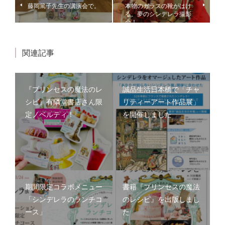
藤岡篤子先生の講演会で。
本物のガラスの靴がはけ
る、夢のシンデレラ撮影
会！
関連記事
『プリンセスの魔法のレ
誠品生活日本橋で「チャ
シピ』有隣堂書店さん限
リティーアート作品展」
定ノベルティ！
を開催しました
期間限定コラボメニュー
書籍『プリンセスの魔法
「シンデレラのランチコ
のレシピ』を出版しまし
ース」
た