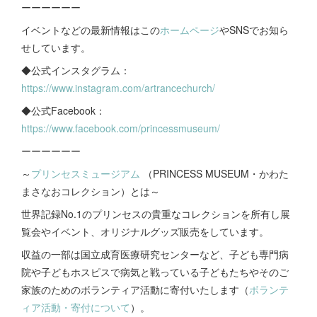
ーーーーーー
イベントなどの最新情報はこの
ホームページ
やSNSでお知ら
せしています。
◆公式インスタグラム：
https://www.instagram.com/artrancechurch/
◆公式Facebook：
https://www.facebook.com/princessmuseum/
ーーーーーー
～
プリンセスミュージアム
（PRINCESS MUSEUM・かわた
まさなおコレクション）とは～
世界記録No.1のプリンセスの貴重なコレクションを所有し展
覧会やイベント、オリジナルグッズ販売をしています。
収益の一部は国立成育医療研究センターなど、子ども専門病
院や子どもホスピスで病気と戦っている子どもたちやそのご
家族のためのボランティア活動に寄付いたします（
ボランテ
ィア活動・寄付について
）。