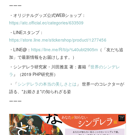
ーーー
・オリジナルグッズ公式WEBショップ：
https://atc.official.ec/categories/633509
・LINEスタンプ：
https://store.line.me/stickershop/product/1277456
・LINE@：
https://line.me/R/ti/p/%40ubt2905m
（「友だち追
加」で最新情報をお届けします。）
・シンデレラ研究家・川田雅直 著：書籍『
世界のシンデレ
ラ
』（2019 PHP研究所）
・「
シンデレラの本当の美しさとは
」 世界一のコレクターが
語る、"お姫さま"の知られざる姿
ーーー