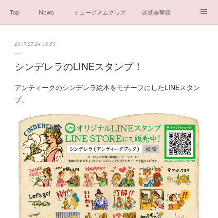
Top
News
ミュージアムグッズ
展覧会実績
イベント実績
メディア掲載情報
About us
2017.07.24 10:53
シンデレラの謎と秘密
ブログ
ボランティア活動・寄付など
シンデレラのLINEスタンプ！
お問い合わせ
一般社団法人シンデレラ芸術文化振興会
アンティークのシンデレラ絵本をモチーフにしたLINEスタン
プ。